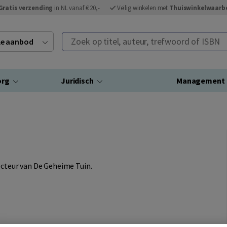
Gratis verzending
in NL vanaf € 20,-
Veilig winkelen met
Thuiswinkelwaarb
Zoek op titel, auteur, trefwoord of ISBN
ele aanbod
org
Juridisch
Management
recteur van De Geheime Tuin.