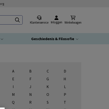
org
Inloggen
Klantenservice
Winkelwagen
Geschiedenis & Filosofie
A
B
C
D
E
F
G
H
I
J
K
L
M
N
O
P
Q
R
S
T