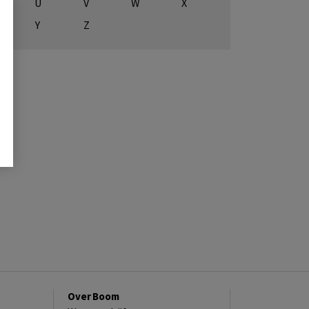
U
V
W
X
Y
Z
Over Boom