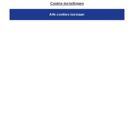
Docentenservice
Cookie-instellingen
Snel bestellen
Teamviewer
Alle cookies toestaan
Boom voor jou
Voor de boekhandel
Voor de pers
Publiceren bij Boom
Werken bij Boom & Vacatures
Over Boom
Wat ons drijft
Onze historie
Onze auteurs
Onze organisatie
Duurzaam ondernemen
Gratis verzending in NL vanaf € 20,-.
Veilig winkelen met Thuiswinkelwaarborg