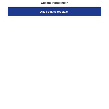
Docentenservice
Cookie-instellingen
Snel bestellen
Teamviewer
Alle cookies toestaan
Boom voor jou
Voor de boekhandel
Voor de pers
Publiceren bij Boom
Werken bij Boom & Vacatures
Over Boom
Wat ons drijft
Onze historie
Onze auteurs
Onze organisatie
Duurzaam ondernemen
Gratis verzending in NL vanaf € 20,-.
Veilig winkelen met Thuiswinkelwaarborg