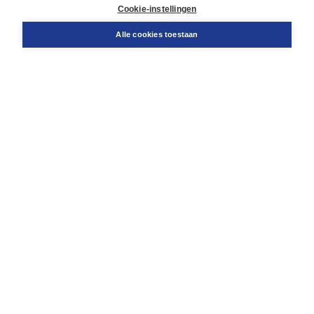
Docentenservice
Cookie-instellingen
Snel bestellen
Teamviewer
Alle cookies toestaan
Boom voor jou
Voor de boekhandel
Voor de pers
Publiceren bij Boom
Werken bij Boom & Vacatures
Over Boom
Wat ons drijft
Onze historie
Onze auteurs
Onze organisatie
Duurzaam ondernemen
Gratis verzending in NL vanaf € 20,-.
Veilig winkelen met Thuiswinkelwaarborg