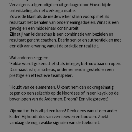
Vervolgens uitgenodigd en uitgedaagd door Finext bij de
ontwikkeling als netwerkorganisatie.
Zowel de klant als de medewerker staan voorop met als
resultaat het behalen van ondernemingsdoelen. Winst is een
gevolg en een middel naar continuïteit.
Zijn stijl van leiderschap is een combinatie van bezielen en
resultaat gericht coachen. Daarin senior en authentiek en met
een dijk aan ervaring vanuit de praktijk en realiteit.
Wat anderen zeggen:
'Fokke wordt gekenschetst als integer, betrouwbaar en open.
Daarnaast is hij ambitieus, ondernemend ingesteld en een
prettige en effectieve teamspeler'.
'Houdt van de elementen. U komt hem dan ook regelmatig
tegen op een zeilschip op de Noordzee of in een kayak op de
bovenlopen van de Ardennen. Droom? Een vliegbrevet'.
Zijn motto: 'Er is altijd een kans! Denk eens vanuit een ander
kader'. Hij houdt dus van vernieuwen en bouwen. Zoekt
vandaag de nog zwakke signalen van de toekomst.