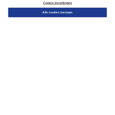
Docentenservice
Cookie-instellingen
Snel bestellen
Teamviewer
Alle cookies toestaan
Boom voor jou
Voor de boekhandel
Voor de pers
Publiceren bij Boom
Werken bij Boom & Vacatures
Over Boom
Wat ons drijft
Onze historie
Onze auteurs
Onze organisatie
Duurzaam ondernemen
Gratis verzending in NL vanaf € 20,-.
Veilig winkelen met Thuiswinkelwaarborg