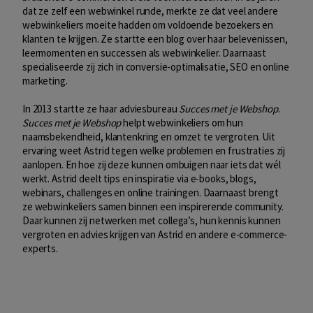
dat ze zelf een webwinkel runde, merkte ze dat veel andere
webwinkeliers moeite hadden om voldoende bezoekers en
klanten te krijgen. Ze startte een blog over haar belevenissen,
leermomenten en successen als webwinkelier. Daarnaast
specialiseerde zij zich in conversie-optimalisatie, SEO en online
marketing.
In 2013 startte ze haar adviesbureau
Succes met je Webshop
.
Succes met je Webshop
helpt webwinkeliers om hun
naamsbekendheid, klantenkring en omzet te vergroten. Uit
ervaring weet Astrid tegen welke problemen en frustraties zij
aanlopen. En hoe zij deze kunnen ombuigen naar iets dat wél
werkt. Astrid deelt tips en inspiratie via e-books, blogs,
webinars, challenges en online trainingen. Daarnaast brengt
ze webwinkeliers samen binnen een inspirerende community.
Daar kunnen zij netwerken met collega’s, hun kennis kunnen
vergroten en advies krijgen van Astrid en andere e-commerce-
experts.