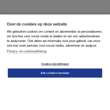
Over de cookies op deze website
We gebruiken cookies om content en advertenties te personaliseren,
© 2026
Koninklijke Boom uitgevers
om functies voor social media te bieden en om ons websiteverkeer
te analyseren. Ook delen we informatie over jouw gebruik van onze
Klantenservice
site met onze partners voor social media, adverteren en analyse.
Service & informatie
Privacy- en cookieverklaring
Contact
Retourneren
Docentenservice
Cookie-instellingen
Snel bestellen
Teamviewer
Alle cookies toestaan
Boom voor jou
Voor de boekhandel
Voor de pers
Publiceren bij Boom
Werken bij Boom & Vacatures