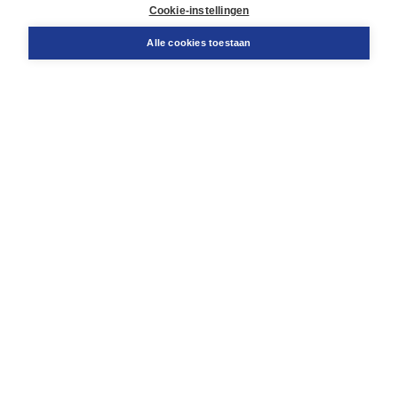
Docentenservice
Cookie-instellingen
Snel bestellen
Teamviewer
Alle cookies toestaan
Boom voor jou
Voor de boekhandel
Voor de pers
Publiceren bij Boom
Werken bij Boom & Vacatures
Over Boom
Wat ons drijft
Onze historie
Onze auteurs
Onze organisatie
Duurzaam ondernemen
Gratis verzending in NL vanaf € 20,-.
Veilig winkelen met Thuiswinkelwaarborg