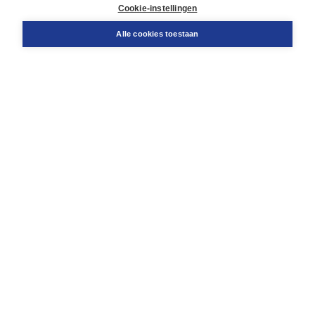
Docentenservice
Cookie-instellingen
Snel bestellen
Teamviewer
Alle cookies toestaan
Boom voor jou
Voor de boekhandel
Voor de pers
Publiceren bij Boom
Werken bij Boom & Vacatures
Over Boom
Wat ons drijft
Onze historie
Onze auteurs
Onze organisatie
Duurzaam ondernemen
Gratis verzending in NL vanaf € 20,-.
Veilig winkelen met Thuiswinkelwaarborg