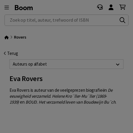
Zoek op titel, auteur, trefwoord of ISBN
Rovers
Terug
Auteurs op alfabet
Eva Rovers
Eva Rovers is auteur van de veelgeprezen biografieën
De
eeuwigheid verzameld. Helene Kro¨ller-Mu¨ller (1869-
1939)
en
BOUD. Het verzameld leven van Boudewijn B
u¨ch
.