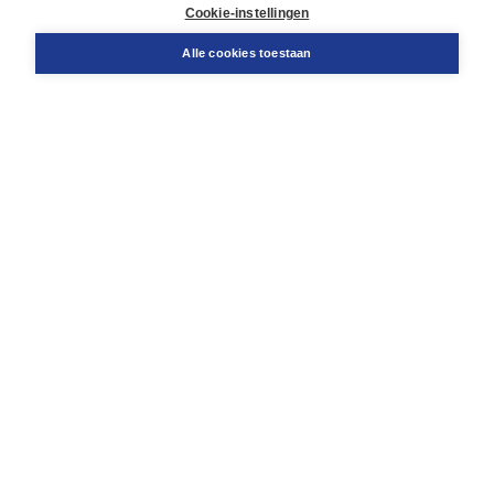
Docentenservice
Cookie-instellingen
Snel bestellen
Teamviewer
Alle cookies toestaan
Boom voor jou
Voor de boekhandel
Voor de pers
Publiceren bij Boom
Werken bij Boom & Vacatures
Over Boom
Wat ons drijft
Onze historie
Onze auteurs
Onze organisatie
Duurzaam ondernemen
Gratis verzending in NL vanaf € 20,-.
Veilig winkelen met Thuiswinkelwaarborg