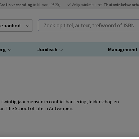
Gratis verzending
in NL vanaf € 20,-
Veilig winkelen met
Thuiswinkelwaarb
Zoek op titel, auteur, trefwoord of ISBN
ele aanbod
org
Juridisch
Management
n twintig jaar mensen in conflicthantering, leiderschap en
n The School of Life in Antwerpen.