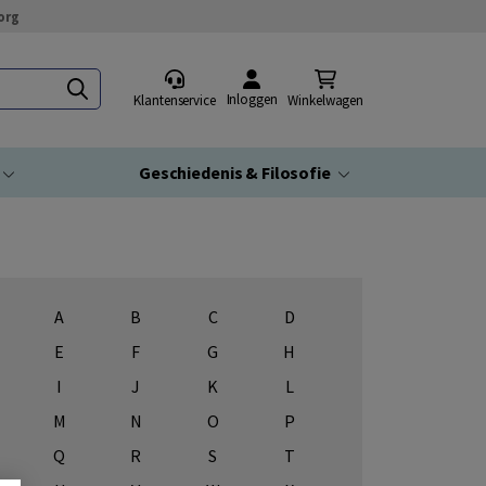
org
Inloggen
Klantenservice
Winkelwagen
Geschiedenis & Filosofie
A
B
C
D
E
F
G
H
I
J
K
L
M
N
O
P
Q
R
S
T