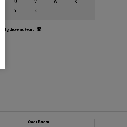
U
V
W
X
Y
Z
Volg deze auteur:
Over Boom