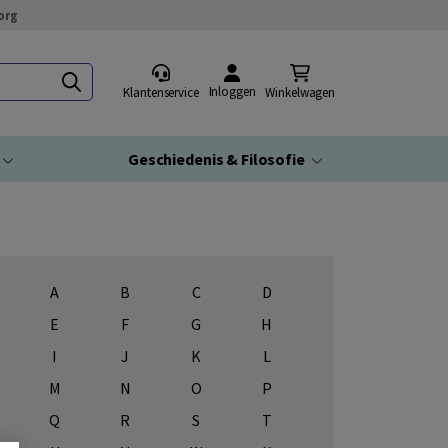
org
Inloggen
Klantenservice
Winkelwagen
Geschiedenis & Filosofie
A
B
C
D
E
F
G
H
I
J
K
L
M
N
O
P
Q
R
S
T