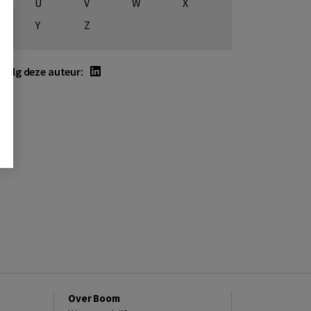
U
V
W
X
Y
Z
Volg deze auteur:
Over Boom