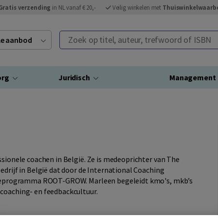
Gratis verzending
in NL vanaf € 20,-
Veilig winkelen met
Thuiswinkelwaarb
Zoek op titel, auteur, trefwoord of ISBN
ele aanbod
org
Juridisch
Management
ssionele coachen in België. Ze is medeoprichter van The
edrijf in België dat door de International Coaching
catieprogramma ROOT-GROW. Marleen begeleidt kmo's, mkb’s
coaching- en feedbackcultuur.