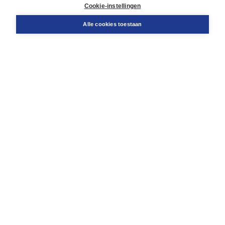
Docentenservice
Cookie-instellingen
Snel bestellen
Teamviewer
Alle cookies toestaan
Boom voor jou
Voor de boekhandel
Voor de pers
Publiceren bij Boom
Werken bij Boom & Vacatures
Over Boom
Wat ons drijft
Onze historie
Onze auteurs
Onze organisatie
Duurzaam ondernemen
Gratis verzending in NL vanaf € 20,-.
Veilig winkelen met Thuiswinkelwaarborg