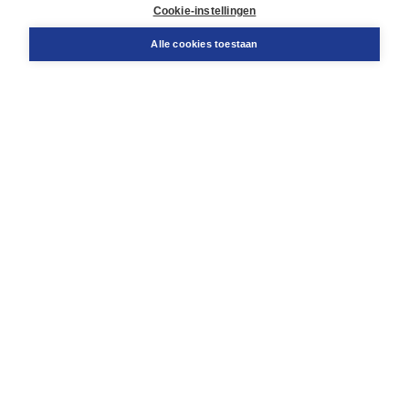
Docentenservice
Cookie-instellingen
Snel bestellen
Teamviewer
Alle cookies toestaan
Boom voor jou
Voor de boekhandel
Voor de pers
Publiceren bij Boom
Werken bij Boom & Vacatures
Over Boom
Wat ons drijft
Onze historie
Onze auteurs
Onze organisatie
Duurzaam ondernemen
Gratis verzending in NL vanaf € 20,-.
Veilig winkelen met Thuiswinkelwaarborg