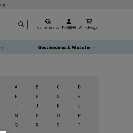
org
Inloggen
Klantenservice
Winkelwagen
Geschiedenis & Filosofie
A
B
C
D
E
F
G
H
I
J
K
L
M
N
O
P
Q
R
S
T