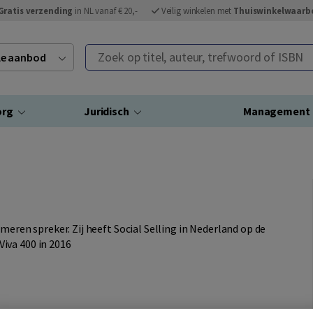
Gratis verzending
in NL vanaf € 20,-
Veilig winkelen met
Thuiswinkelwaarb
Zoek op titel, auteur, trefwoord of ISBN
ele aanbod
org
Juridisch
Management
meren spreker. Zij heeft Social Selling in Nederland op de
iva 400 in 2016