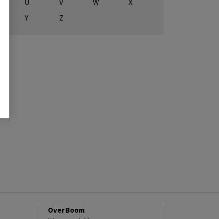
U
V
W
X
Y
Z
Over Boom