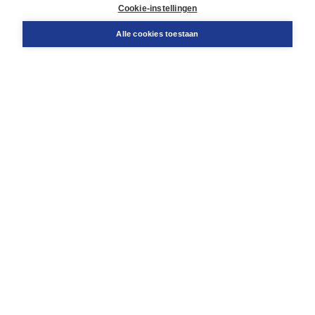
Docentenservice
Cookie-instellingen
Snel bestellen
Teamviewer
Alle cookies toestaan
Boom voor jou
Voor de boekhandel
Voor de pers
Publiceren bij Boom
Werken bij Boom & Vacatures
Over Boom
Wat ons drijft
Onze historie
Onze auteurs
Onze organisatie
Duurzaam ondernemen
Gratis verzending in NL vanaf € 20,-.
Veilig winkelen met Thuiswinkelwaarborg