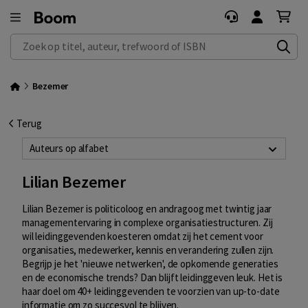
Zoek op titel, auteur, trefwoord of ISBN
Bezemer
Terug
Auteurs op alfabet
Lilian Bezemer
Lilian Bezemer is politicoloog en andragoog met twintig jaar
managementervaring in complexe organisatiestructuren. Zij
wil leidinggevenden koesteren omdat zij het cement voor
organisaties, medewerker, kennis en verandering zullen zijn.
Begrijp je het 'nieuwe netwerken', de opkomende generaties
en de economische trends? Dan blijft leidinggeven leuk. Het is
haar doel om 40+ leidinggevenden te voorzien van up-to-date
informatie om zo succesvol te blijven.