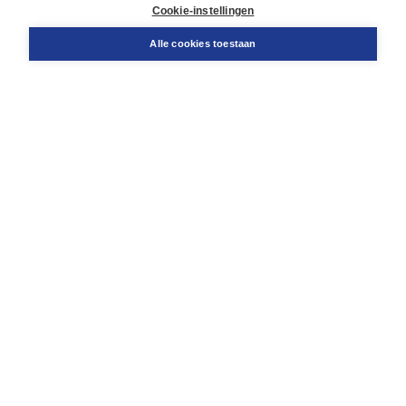
Docentenservice
Cookie-instellingen
Snel bestellen
Teamviewer
Alle cookies toestaan
Boom voor jou
Voor de boekhandel
Voor de pers
Publiceren bij Boom
Werken bij Boom & Vacatures
Over Boom
Wat ons drijft
Onze historie
Onze auteurs
Onze organisatie
Duurzaam ondernemen
Gratis verzending in NL vanaf € 20,-.
Veilig winkelen met Thuiswinkelwaarborg