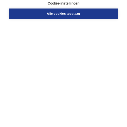
Docentenservice
Cookie-instellingen
Snel bestellen
Teamviewer
Alle cookies toestaan
Boom voor jou
Voor de boekhandel
Voor de pers
Publiceren bij Boom
Werken bij Boom & Vacatures
Over Boom
Wat ons drijft
Onze historie
Onze auteurs
Onze organisatie
Duurzaam ondernemen
Gratis verzending in NL vanaf € 20,-.
Veilig winkelen met Thuiswinkelwaarborg