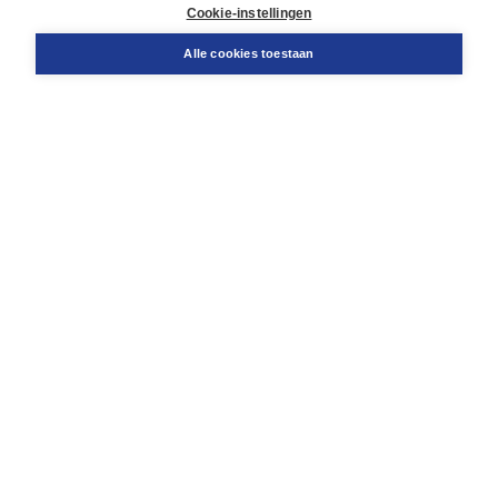
Docentenservice
Cookie-instellingen
Snel bestellen
Teamviewer
Alle cookies toestaan
Boom voor jou
Voor de boekhandel
Voor de pers
Publiceren bij Boom
Werken bij Boom & Vacatures
Over Boom
Wat ons drijft
Onze historie
Onze auteurs
Onze organisatie
Duurzaam ondernemen
Gratis verzending in NL vanaf € 20,-.
Veilig winkelen met Thuiswinkelwaarborg