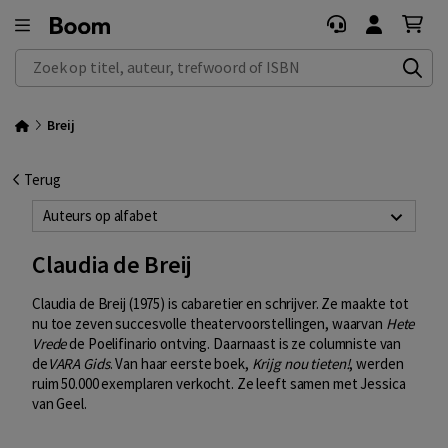
Zoek op titel, auteur, trefwoord of ISBN
Breij
Terug
Auteurs op alfabet
Claudia de Breij
Claudia de Breij (1975) is cabaretier en schrijver. Ze maakte tot
nu toe zeven succesvolle theatervoorstellingen, waarvan
Hete
Vrede
de Poelifinario ontving. Daarnaast is ze columniste van
de
VARA Gids
. Van haar eerste boek,
Krijg nou tieten!
, werden
ruim 50.000 exemplaren verkocht. Ze leeft samen met Jessica
van Geel.