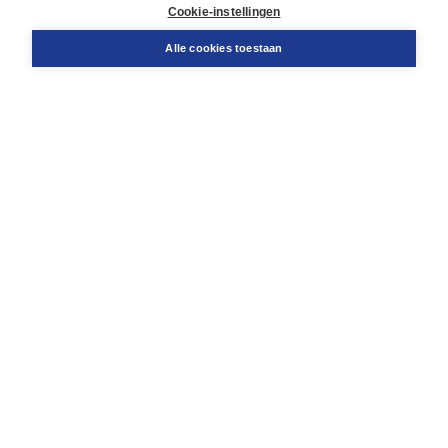
Docentenservice
Cookie-instellingen
Snel bestellen
Teamviewer
Alle cookies toestaan
Boom voor jou
Voor de boekhandel
Voor de pers
Publiceren bij Boom
Werken bij Boom & Vacatures
Over Boom
Wat ons drijft
Onze historie
Onze auteurs
Onze organisatie
Duurzaam ondernemen
Gratis verzending in NL vanaf € 20,-.
Veilig winkelen met Thuiswinkelwaarborg