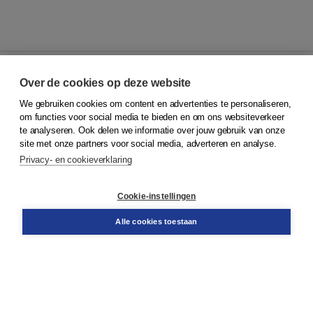
Over de cookies op deze website
We gebruiken cookies om content en advertenties te personaliseren,
© 2026
Koninklijke Boom uitgevers
om functies voor social media te bieden en om ons websiteverkeer
te analyseren. Ook delen we informatie over jouw gebruik van onze
Klantenservice
site met onze partners voor social media, adverteren en analyse.
Service & informatie
Privacy- en cookieverklaring
Contact
Retourneren
Docentenservice
Cookie-instellingen
Snel bestellen
Teamviewer
Alle cookies toestaan
Boom voor jou
Voor de boekhandel
Voor de pers
Publiceren bij Boom
Werken bij Boom & Vacatures