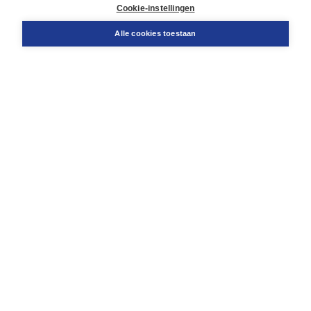
Docentenservice
Cookie-instellingen
Snel bestellen
Teamviewer
Alle cookies toestaan
Boom voor jou
Voor de boekhandel
Voor de pers
Publiceren bij Boom
Werken bij Boom & Vacatures
Over Boom
Wat ons drijft
Onze historie
Onze auteurs
Onze organisatie
Duurzaam ondernemen
Gratis verzending in NL vanaf € 20,-.
Veilig winkelen met Thuiswinkelwaarborg