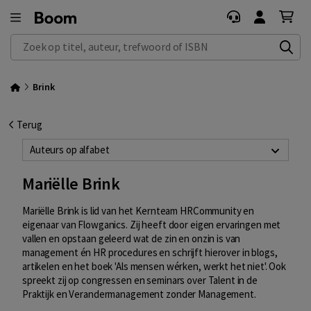
Zoek op titel, auteur, trefwoord of ISBN
Brink
Terug
Auteurs op alfabet
Mariëlle Brink
Mariëlle Brink is lid van het Kernteam HRCommunity en
eigenaar van Flowganics. Zij heeft door eigen ervaringen met
vallen en opstaan geleerd wat de zin en onzin is van
management én HR procedures en schrijft hierover in blogs,
artikelen en het boek 'Als mensen wérken, werkt het niet'. Ook
spreekt zij op congressen en seminars over Talent in de
Praktijk en Verandermanagement zonder Management.