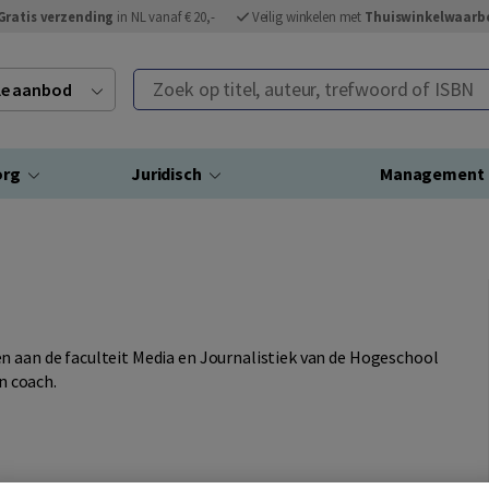
Gratis verzending
in NL vanaf € 20,-
Veilig winkelen met
Thuiswinkelwaarb
Zoek op titel, auteur, trefwoord of ISBN
ele aanbod
org
Juridisch
Management
n aan de faculteit Media en Journalistiek van de Hogeschool
en coach.