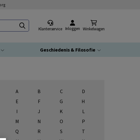
org
Inloggen
Klantenservice
Winkelwagen
Geschiedenis & Filosofie
A
B
C
D
E
F
G
H
I
J
K
L
M
N
O
P
Q
R
S
T