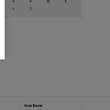
U
V
W
X
Y
Z
Over Boom