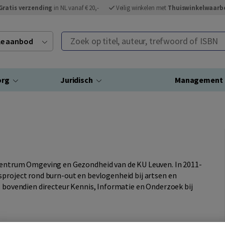
Gratis verzending
in NL vanaf € 20,-
Veilig winkelen met
Thuiswinkelwaarb
Zoek op titel, auteur, trefwoord of ISBN
ele aanbod
org
Juridisch
Management
 Centrum Omgeving en Gezondheid van de KU Leuven. In 2011-
sproject rond burn-out en bevlogenheid bij artsen en
s bovendien directeur Kennis, Informatie en Onderzoek bij