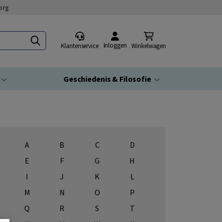
org
Inloggen
Klantenservice
Winkelwagen
Geschiedenis & Filosofie
A
B
C
D
E
F
G
H
I
J
K
L
M
N
O
P
Q
R
S
T