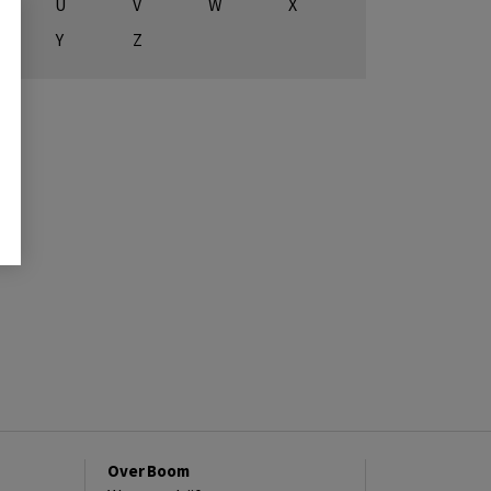
U
V
W
X
Y
Z
Over Boom