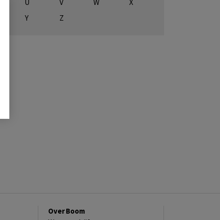
U
V
W
X
Y
Z
Over Boom