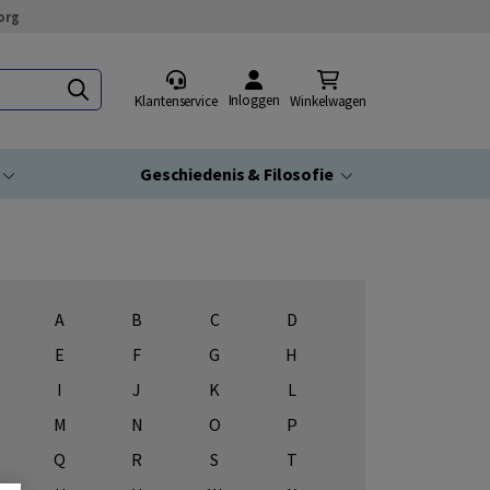
org
Inloggen
Klantenservice
Winkelwagen
Geschiedenis & Filosofie
A
B
C
D
E
F
G
H
I
J
K
L
M
N
O
P
Q
R
S
T