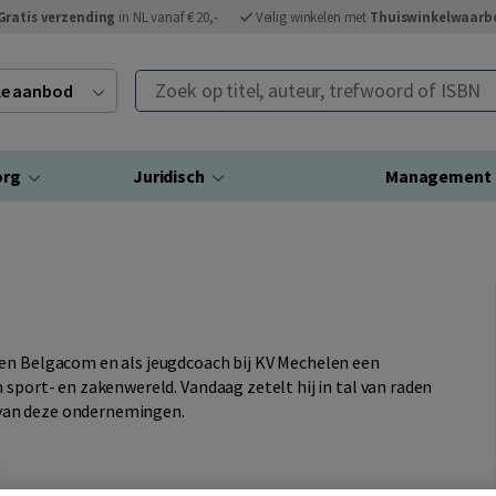
Gratis verzending
in NL vanaf € 20,-
Veilig winkelen met
Thuiswinkelwaarb
Zoek op titel, auteur, trefwoord of ISBN
ele aanbod
org
Juridisch
Management
 en Belgacom en als jeugdcoach bij KV Mechelen een
 sport- en zakenwereld. Vandaag zetelt hij in tal van raden
e van deze ondernemingen.