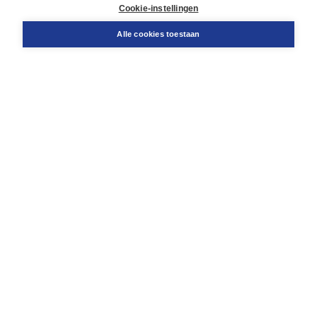
Docentenservice
Cookie-instellingen
Snel bestellen
Teamviewer
Alle cookies toestaan
Boom voor jou
Voor de boekhandel
Voor de pers
Publiceren bij Boom
Werken bij Boom & Vacatures
Over Boom
Wat ons drijft
Onze historie
Onze auteurs
Onze organisatie
Duurzaam ondernemen
Gratis verzending in NL vanaf € 20,-.
Veilig winkelen met Thuiswinkelwaarborg