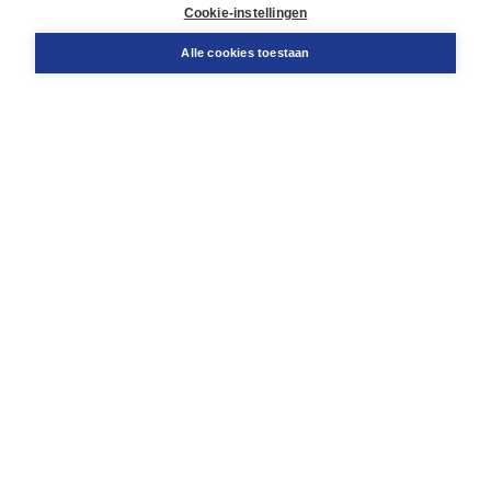
Docentenservice
Cookie-instellingen
Snel bestellen
Teamviewer
Alle cookies toestaan
Boom voor jou
Voor de boekhandel
Voor de pers
Publiceren bij Boom
Werken bij Boom & Vacatures
Over Boom
Wat ons drijft
Onze historie
Onze auteurs
Onze organisatie
Duurzaam ondernemen
Gratis verzending in NL vanaf € 20,-.
Veilig winkelen met Thuiswinkelwaarborg