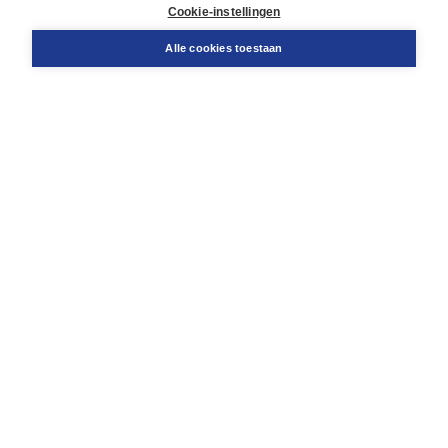
Docentenservice
Cookie-instellingen
Snel bestellen
Teamviewer
Alle cookies toestaan
Boom voor jou
Voor de boekhandel
Voor de pers
Publiceren bij Boom
Werken bij Boom & Vacatures
Over Boom
Wat ons drijft
Onze historie
Onze auteurs
Onze organisatie
Duurzaam ondernemen
Gratis verzending in NL vanaf € 20,-.
Veilig winkelen met Thuiswinkelwaarborg