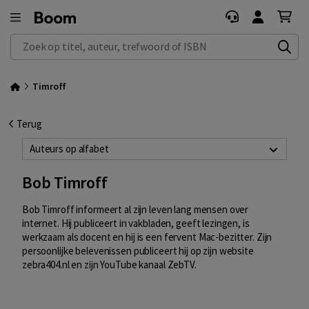
Zoek op titel, auteur, trefwoord of ISBN
Timroff
Terug
Auteurs op alfabet
Bob Timroff
Bob Timroff informeert al zijn leven lang mensen over
internet. Hij publiceert in vakbladen, geeft lezingen, is
werkzaam als docent en hij is een fervent Mac-bezitter. Zijn
persoonlijke belevenissen publiceert hij op zijn website
zebra404.nl en zijn YouTube kanaal ZebTV.