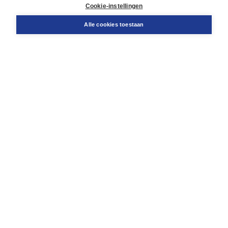
Docentenservice
Cookie-instellingen
Snel bestellen
Teamviewer
Alle cookies toestaan
Boom voor jou
Voor de boekhandel
Voor de pers
Publiceren bij Boom
Werken bij Boom & Vacatures
Over Boom
Wat ons drijft
Onze historie
Onze auteurs
Onze organisatie
Duurzaam ondernemen
Gratis verzending in NL vanaf € 20,-.
Veilig winkelen met Thuiswinkelwaarborg