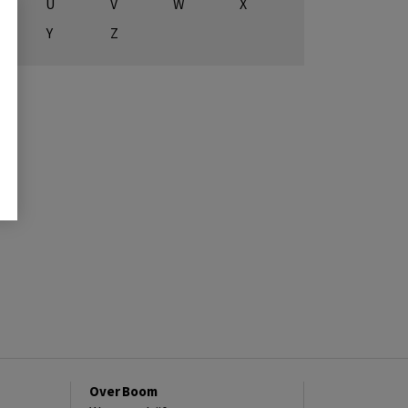
U
V
W
X
Y
Z
Over Boom