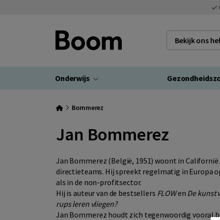
Bekijk ons h
Onderwijs
Gezondheidsz
Bommerez
Jan Bommerez
Jan Bommerez (België, 1951) woont in Californië
directieteams. Hij spreekt regelmatig in Europa op
als in de non-profitsector.
Hij is auteur van de bestsellers
FLOW
en
De kunst 
rups leren vliegen?
Jan Bommerez houdt zich tegenwoordig vooral be