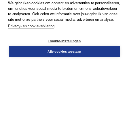
We gebruiken cookies om content en advertenties te personaliseren,
© 2026
Koninklijke Boom uitgevers
om functies voor social media te bieden en om ons websiteverkeer
te analyseren. Ook delen we informatie over jouw gebruik van onze
Klantenservice
site met onze partners voor social media, adverteren en analyse.
Service & informatie
Privacy- en cookieverklaring
Contact
Retourneren
Docentenservice
Cookie-instellingen
Snel bestellen
Teamviewer
Alle cookies toestaan
Boom voor jou
Voor de boekhandel
Voor de pers
Publiceren bij Boom
Werken bij Boom & Vacatures
Over Boom
Wat ons drijft
Onze historie
Onze auteurs
Onze organisatie
Duurzaam ondernemen