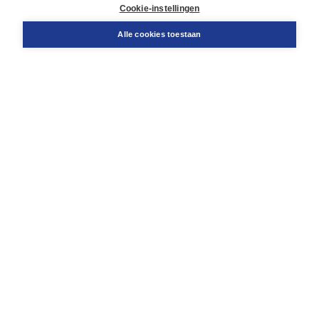
Docentenservice
Cookie-instellingen
Snel bestellen
Teamviewer
Alle cookies toestaan
Boom voor jou
Voor de boekhandel
Voor de pers
Publiceren bij Boom
Werken bij Boom & Vacatures
Over Boom
Wat ons drijft
Onze historie
Onze auteurs
Onze organisatie
Duurzaam ondernemen
Gratis verzending in NL vanaf € 20,-.
Veilig winkelen met Thuiswinkelwaarborg