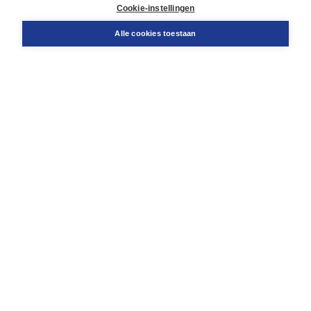
Docentenservice
Cookie-instellingen
Snel bestellen
Teamviewer
Alle cookies toestaan
Boom voor jou
Voor de boekhandel
Voor de pers
Publiceren bij Boom
Werken bij Boom & Vacatures
Over Boom
Wat ons drijft
Onze historie
Onze auteurs
Onze organisatie
Duurzaam ondernemen
Gratis verzending in NL vanaf € 20,-.
Veilig winkelen met Thuiswinkelwaarborg