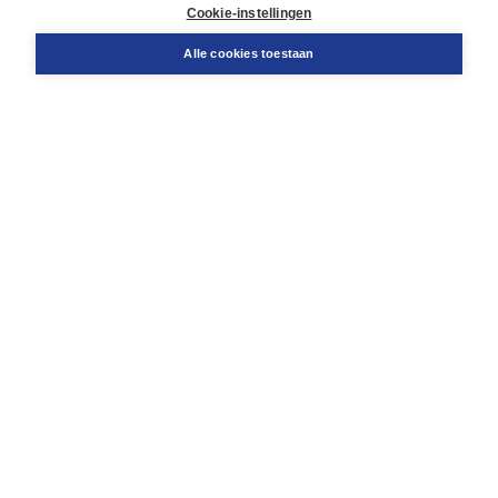
Docentenservice
Cookie-instellingen
Snel bestellen
Teamviewer
Alle cookies toestaan
Boom voor jou
Voor de boekhandel
Voor de pers
Publiceren bij Boom
Werken bij Boom & Vacatures
Over Boom
Wat ons drijft
Onze historie
Onze auteurs
Onze organisatie
Duurzaam ondernemen
Gratis verzending in NL vanaf € 20,-.
Veilig winkelen met Thuiswinkelwaarborg