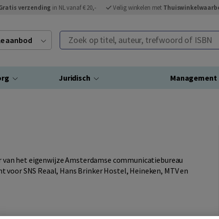
Gratis verzending
in NL vanaf € 20,-
Veilig winkelen met
Thuiswinkelwaarb
Zoek op titel, auteur, trefwoord of ISBN
ele aanbod
org
Juridisch
Management
teur van het eigenwijze Amsterdamse communicatiebureau
t voor SNS Reaal, Hans Brinker Hostel, Heineken, MTV en