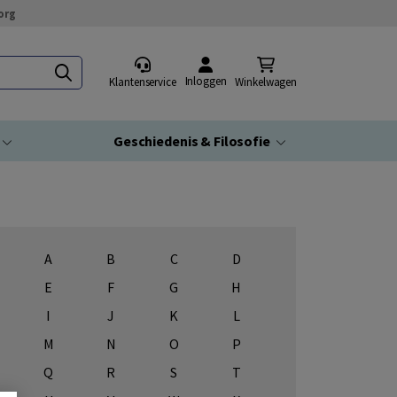
org
Inloggen
Klantenservice
Winkelwagen
Geschiedenis & Filosofie
A
B
C
D
E
F
G
H
I
J
K
L
M
N
O
P
Q
R
S
T