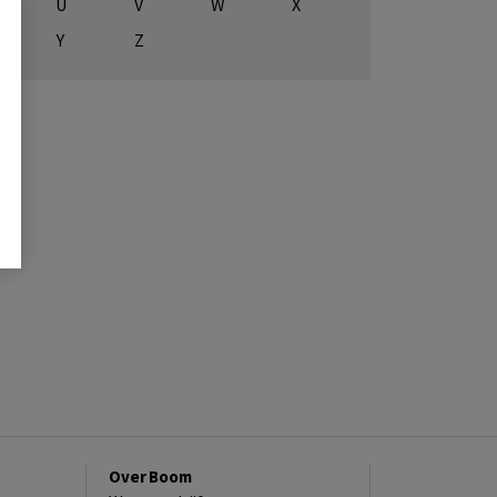
U
V
W
X
Y
Z
Over Boom