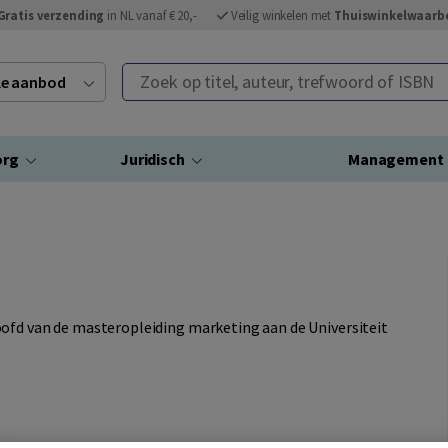
Gratis verzending
in NL vanaf € 20,-
Veilig winkelen met
Thuiswinkelwaarb
Zoek op titel, auteur, trefwoord of ISBN
ele aanbod
org
Juridisch
Management
ofd van de masteropleiding marketing aan de Universiteit