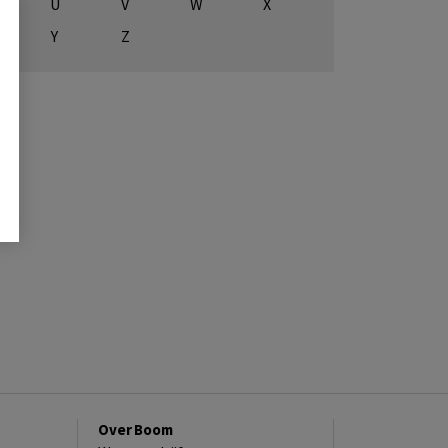
U
V
W
X
Y
Z
Over Boom