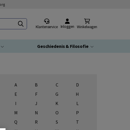
org
Inloggen
Klantenservice
Winkelwagen
Geschiedenis & Filosofie
A
B
C
D
E
F
G
H
I
J
K
L
M
N
O
P
Q
R
S
T