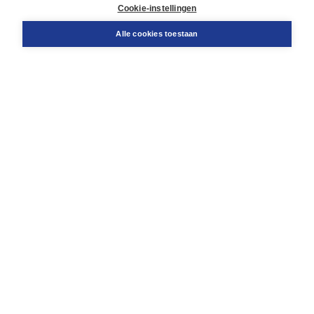
Docentenservice
Cookie-instellingen
Snel bestellen
Teamviewer
Alle cookies toestaan
Boom voor jou
Voor de boekhandel
Voor de pers
Publiceren bij Boom
Werken bij Boom & Vacatures
Over Boom
Wat ons drijft
Onze historie
Onze auteurs
Onze organisatie
Duurzaam ondernemen
Gratis verzending in NL vanaf € 20,-.
Veilig winkelen met Thuiswinkelwaarborg