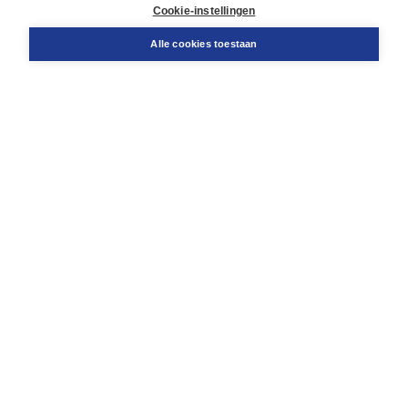
Docentenservice
Cookie-instellingen
Snel bestellen
Teamviewer
Alle cookies toestaan
Boom voor jou
Voor de boekhandel
Voor de pers
Publiceren bij Boom
Werken bij Boom & Vacatures
Over Boom
Wat ons drijft
Onze historie
Onze auteurs
Onze organisatie
Duurzaam ondernemen
Gratis verzending in NL vanaf € 20,-.
Veilig winkelen met Thuiswinkelwaarborg