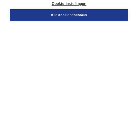
Docentenservice
Cookie-instellingen
Snel bestellen
Teamviewer
Alle cookies toestaan
Boom voor jou
Voor de boekhandel
Voor de pers
Publiceren bij Boom
Werken bij Boom & Vacatures
Over Boom
Wat ons drijft
Onze historie
Onze auteurs
Onze organisatie
Duurzaam ondernemen
Gratis verzending in NL vanaf € 20,-.
Veilig winkelen met Thuiswinkelwaarborg