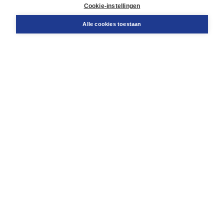
Docentenservice
Cookie-instellingen
Snel bestellen
Teamviewer
Alle cookies toestaan
Boom voor jou
Voor de boekhandel
Voor de pers
Publiceren bij Boom
Werken bij Boom & Vacatures
Over Boom
Wat ons drijft
Onze historie
Onze auteurs
Onze organisatie
Duurzaam ondernemen
Gratis verzending in NL vanaf € 20,-.
Veilig winkelen met Thuiswinkelwaarborg