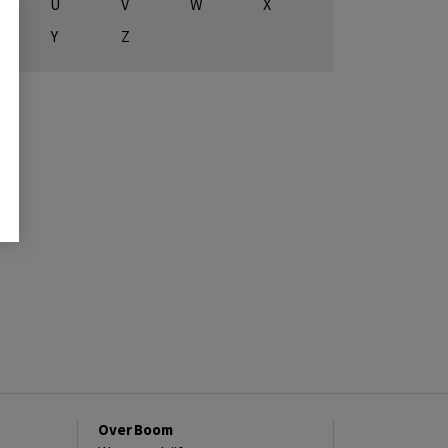
U
V
W
X
Y
Z
Over Boom