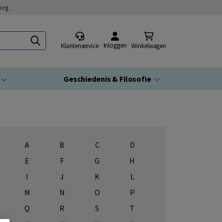
org
Inloggen
Klantenservice
Winkelwagen
Geschiedenis & Filosofie
A
B
C
D
E
F
G
H
I
J
K
L
M
N
O
P
Q
R
S
T