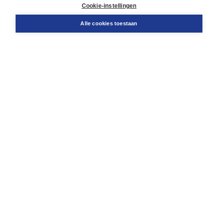
Docentenservice
Cookie-instellingen
Snel bestellen
Teamviewer
Alle cookies toestaan
Boom voor jou
Voor de boekhandel
Voor de pers
Publiceren bij Boom
Werken bij Boom & Vacatures
Over Boom
Wat ons drijft
Onze historie
Onze auteurs
Onze organisatie
Duurzaam ondernemen
Gratis verzending in NL vanaf € 20,-.
Veilig winkelen met Thuiswinkelwaarborg