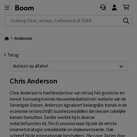
Zoek op titel, auteur, trefwoord of ISBN
Anderson
Terug
Auteurs op alfabet
Chris Anderson
Chris Anderson is hoofdredacteur van
Wired
, het grootste en
meest toonaangevende nieuwemediablad met website van de
Verenigde Staten. Anderson signaleert belangrijke trends in de
economie en beschrijft businessmodellen die nieuwe zakelijke
kansen benutten. Eerder werkte hij in diverse
redactiefuncties bij
The Economist
waar hij ook de eerste
internetstrategie ontwikkelde en implementeerde. Ook
schreef hij de internationale bestsellers
The Long Tail
en
Free.