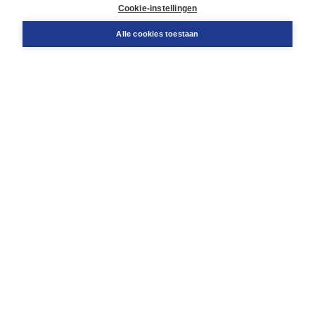
Docentenservice
Cookie-instellingen
Snel bestellen
Teamviewer
Alle cookies toestaan
Boom voor jou
Voor de boekhandel
Voor de pers
Publiceren bij Boom
Werken bij Boom & Vacatures
Over Boom
Wat ons drijft
Onze historie
Onze auteurs
Onze organisatie
Duurzaam ondernemen
Gratis verzending in NL vanaf € 20,-.
Veilig winkelen met Thuiswinkelwaarborg