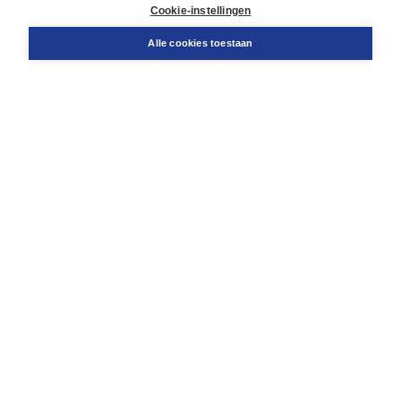
Docentenservice
Cookie-instellingen
Snel bestellen
Teamviewer
Alle cookies toestaan
Boom voor jou
Voor de boekhandel
Voor de pers
Publiceren bij Boom
Werken bij Boom & Vacatures
Over Boom
Wat ons drijft
Onze historie
Onze auteurs
Onze organisatie
Duurzaam ondernemen
Gratis verzending in NL vanaf € 20,-.
Veilig winkelen met Thuiswinkelwaarborg