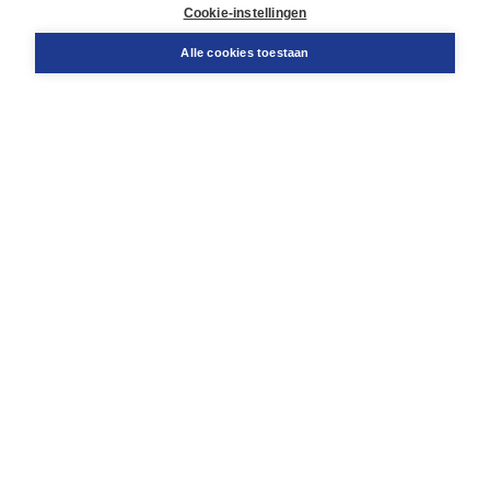
Docentenservice
Cookie-instellingen
Snel bestellen
Teamviewer
Alle cookies toestaan
Boom voor jou
Voor de boekhandel
Voor de pers
Publiceren bij Boom
Werken bij Boom & Vacatures
Over Boom
Wat ons drijft
Onze historie
Onze auteurs
Onze organisatie
Duurzaam ondernemen
Gratis verzending in NL vanaf € 20,-.
Veilig winkelen met Thuiswinkelwaarborg