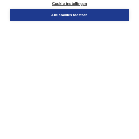
Docentenservice
Cookie-instellingen
Snel bestellen
Teamviewer
Alle cookies toestaan
Boom voor jou
Voor de boekhandel
Voor de pers
Publiceren bij Boom
Werken bij Boom & Vacatures
Over Boom
Wat ons drijft
Onze historie
Onze auteurs
Onze organisatie
Duurzaam ondernemen
Gratis verzending in NL vanaf € 20,-.
Veilig winkelen met Thuiswinkelwaarborg