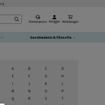
org
Inloggen
Klantenservice
Winkelwagen
Geschiedenis & Filosofie
A
B
C
D
E
F
G
H
I
J
K
L
M
N
O
P
Q
R
S
T