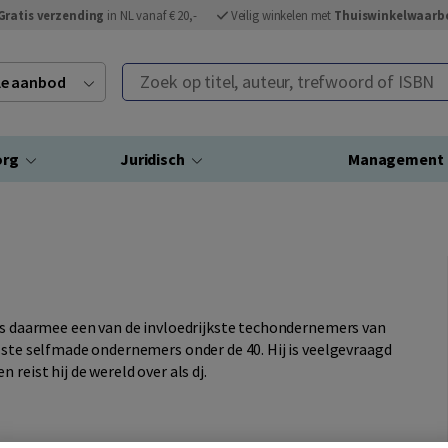
Gratis verzending
in NL vanaf € 20,-
Veilig winkelen met
Thuiswinkelwaarb
Zoek op titel, auteur, trefwoord of ISBN
ele aanbod
org
Juridisch
Management
 is daarmee een van de invloedrijkste techondernemers van
lste selfmade ondernemers onder de 40. Hij is veelgevraagd
reist hij de wereld over als dj.