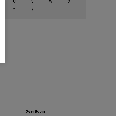
U
V
W
X
Y
Z
Over Boom