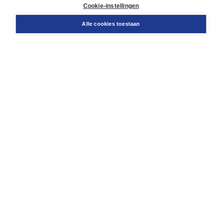
Docentenservice
Cookie-instellingen
Snel bestellen
Teamviewer
Alle cookies toestaan
Boom voor jou
Voor de boekhandel
Voor de pers
Publiceren bij Boom
Werken bij Boom & Vacatures
Over Boom
Wat ons drijft
Onze historie
Onze auteurs
Onze organisatie
Duurzaam ondernemen
Gratis verzending in NL vanaf € 20,-.
Veilig winkelen met Thuiswinkelwaarborg