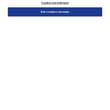
Docentenservice
Cookie-instellingen
Snel bestellen
Teamviewer
Alle cookies toestaan
Boom voor jou
Voor de boekhandel
Voor de pers
Publiceren bij Boom
Werken bij Boom & Vacatures
Over Boom
Wat ons drijft
Onze historie
Onze auteurs
Onze organisatie
Duurzaam ondernemen
Gratis verzending in NL vanaf € 20,-.
Veilig winkelen met Thuiswinkelwaarborg