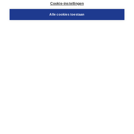
Docentenservice
Cookie-instellingen
Snel bestellen
Teamviewer
Alle cookies toestaan
Boom voor jou
Voor de boekhandel
Voor de pers
Publiceren bij Boom
Werken bij Boom & Vacatures
Over Boom
Wat ons drijft
Onze historie
Onze auteurs
Onze organisatie
Duurzaam ondernemen
Gratis verzending in NL vanaf € 20,-.
Veilig winkelen met Thuiswinkelwaarborg