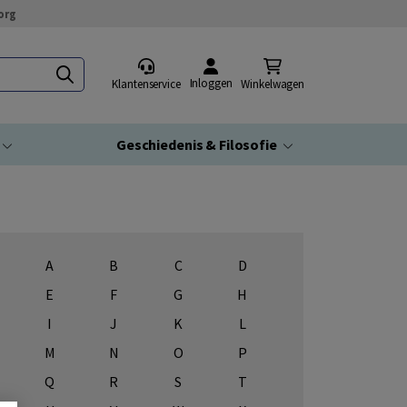
org
Inloggen
Klantenservice
Winkelwagen
Geschiedenis & Filosofie
A
B
C
D
E
F
G
H
I
J
K
L
M
N
O
P
Q
R
S
T