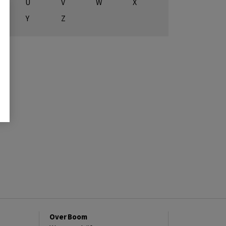
U
V
W
X
Y
Z
Over Boom