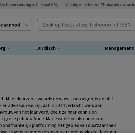
Gratis verzending
in NL vanaf € 20,-
Veilig winkelen met
Thuiswinkelwaarb
Zoek op titel, auteur, trefwoord of ISBN
ele aanbod
org
Juridisch
Management
t. Meer duurzame waarde en winst toevoegen, is en blijft
s- en adviesbureau op, dat in 2014 verkocht werd aan
nvrouw van het jaar werd, deelt ze haar kennis en
t grote publiek. Anne-Marie werkt nu als duurzaam
 onafhankelijk platform op het gebied van duurzaamheid.
case te verduurzamen en inspireert met adviezen, lezingen